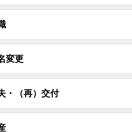
職
名変更
失・（再）交付
産