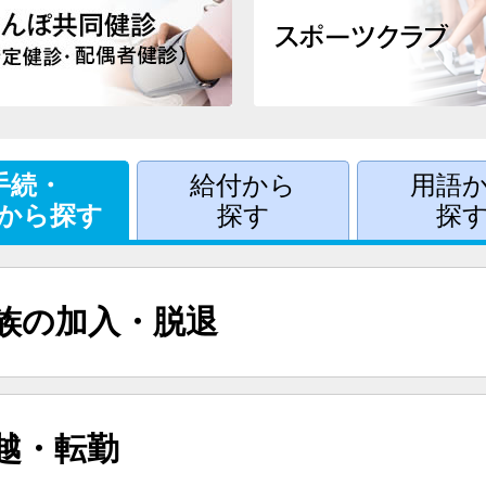
手続・
給付から
用語
から探す
探す
探
族の加入・脱退
越・転勤