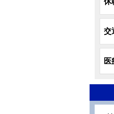
休
交
医