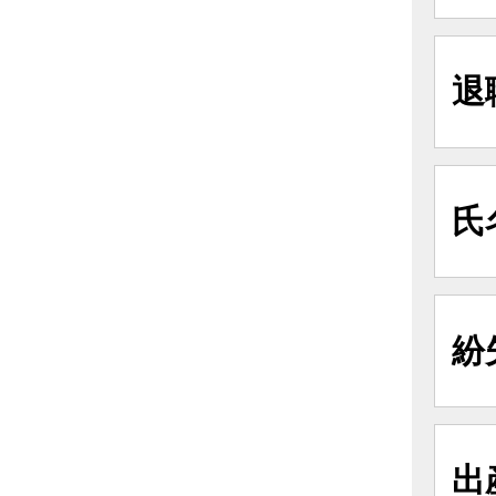
退
氏
紛
出