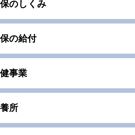
健保のしくみ
健保の給付
健事業
養所