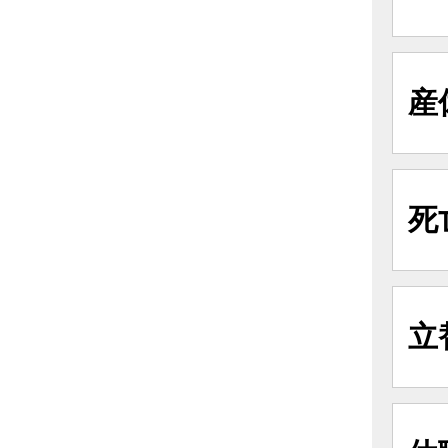
産
死
立