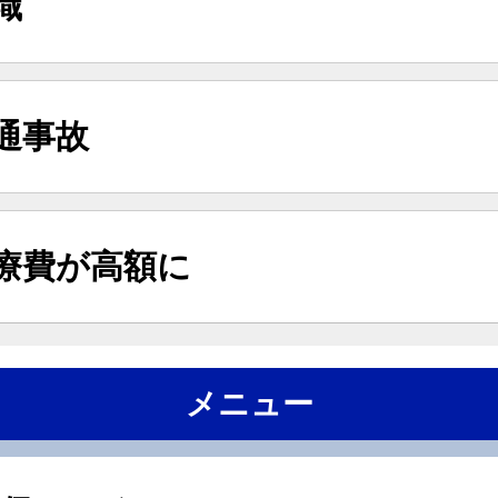
職
通事故
療費が高額に
メニュー