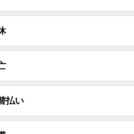
休
亡
替払い